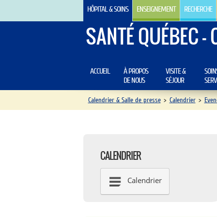
HÔPITAL & SOINS
ENSEIGNEMENT
RECHERCHE
SANTÉ QUÉBEC - 
ACCUEIL
À PROPOS
VISITE &
SOIN
DE NOUS
SÉJOUR
SERV
Calendrier & Salle de presse
>
Calendrier
>
Even
CALENDRIER
Calendrier