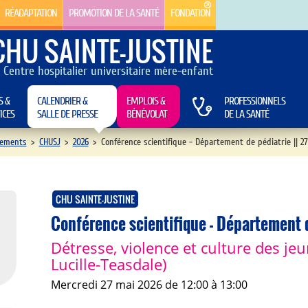
RÉADAPTATION
PROMOTION DE LA SANTÉ
FONDATION
CHU SAINTE-JUSTINE
Centre hospitalier universitaire mère-enfant
S &
CALENDRIER &
EMPLOIS &
PROFESSIONNELS
ICES
SALLE DE PRESSE
BÉNÉVOLAT
DE LA SANTÉ
ements
>
CHUSJ
>
2026
>
Conférence scientifique - Département de pédiatrie || 2
CHU SAINTE-JUSTINE
Conférence scientifique - Département 
Détresse, violence et culture des je
Lucille-Teasdale)
mercredi 27 mai 2026 de 12:00 à 13:00