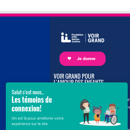
VOIR GRAND POUR
L’AMOUR DES ENFANTS
Avec le soutien de donateurs comme
vous au cœur de la campagne majeure
Voir Grand, nous conduisons les équip
soignantes vers les opportunités de la
science et des nouvelles technologies
pour que chaque enfant, où qu’il soit a