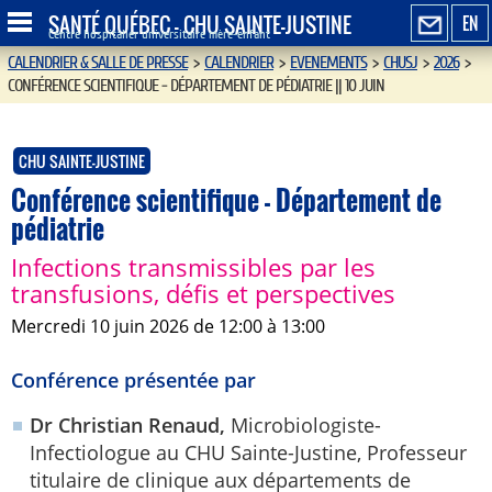
SANTÉ QUÉBEC - CHU SAINTE-JUSTINE
EN
Centre hospitalier universitaire mère-enfant
CALENDRIER & SALLE DE PRESSE
>
CALENDRIER
>
EVENEMENTS
>
CHUSJ
>
2026
>
CONFÉRENCE SCIENTIFIQUE - DÉPARTEMENT DE PÉDIATRIE || 10 JUIN
CHU SAINTE-JUSTINE
Conférence scientifique - Département de
pédiatrie
Infections transmissibles par les
transfusions, défis et perspectives
mercredi 10 juin 2026 de 12:00 à 13:00
Conférence présentée par
Dr Christian Renaud,
Microbiologiste-
Infectiologue au CHU Sainte-Justine, Professeur
titulaire de clinique aux départements de