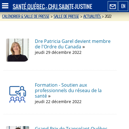
SANTÉ QUÉBEC - CHU SAINTE-JUSTINE
EN
Centre hospitalier universitaire mère-enfant
CALENDRIER & SALLE DE PRESSE
>
SALLE DE PRESSE
>
ACTUALITÉS
>
2022
Dre Patricia Garel devient membre
de l'Ordre du Canada
jeudi 29 décembre 2022
Formation - Soutien aux
professionnels du réseau de la
santé
jeudi 22 décembre 2022
Grand Prix de Transplant Québec