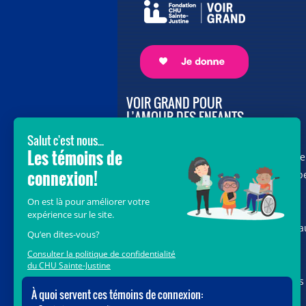
VOIR GRAND POUR
L’AMOUR DES ENFANTS
Avec le soutien de donateurs comme
vous au cœur de la campagne majeure
Voir Grand, nous conduisons les équip
soignantes vers les opportunités de la
science et des nouvelles technologies
pour que chaque enfant, où qu’il soit a
Québec, accède au savoir-faire et au
savoir-être uniques du CHU Sainte-
Justine. Ensemble, unissons nos forces
pour leur avenir.