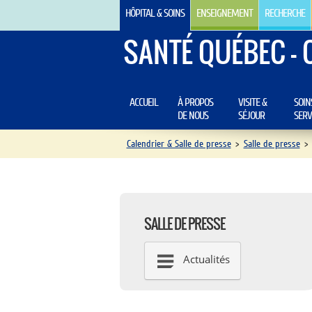
HÔPITAL & SOINS
ENSEIGNEMENT
RECHERCHE
SANTÉ QUÉBEC - 
ACCUEIL
À PROPOS
VISITE &
SOIN
DE NOUS
SÉJOUR
SERV
Calendrier & Salle de presse
>
Salle de presse
>
SALLE DE PRESSE
Actualités