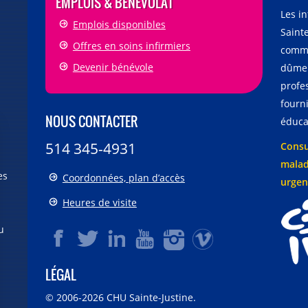
EMPLOIS & BÉNÉVOLAT
Les i
Emplois disponibles
Sainte
Offres en soins infirmiers
comme
Devenir bénévole
dûmen
profe
fourni
NOUS CONTACTER
éducat
514 345-4931
Consu
malad
es
Coordonnées, plan d’accès
urgen
Heures de visite
u
LÉGAL
© 2006-
2026
CHU Sainte-Justine.