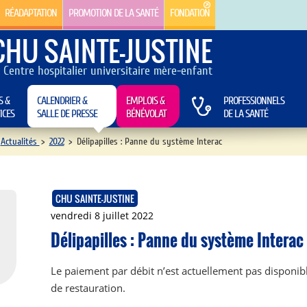
RÉADAPTATION
PROMOTION DE LA SANTÉ
FONDATION
CHU SAINTE-JUSTINE
Centre hospitalier universitaire mère-enfant
S &
CALENDRIER &
EMPLOIS &
PROFESSIONNELS
ICES
SALLE DE PRESSE
BÉNÉVOLAT
DE LA SANTÉ
Actualités
>
2022
>
Délipapilles : Panne du système Interac
CHU SAINTE-JUSTINE
vendredi 8 juillet 2022
Délipapilles : Panne du système Interac
Le paiement par débit n’est actuellement pas disponibl
de restauration.