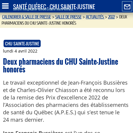
SANTÉ QUÉBEC - CHU SAINTE-JUSTINE
Centre hospitalier universitaire mère-enfant
CALENDRIER & SALLE DE PRESSE
>
SALLE DE PRESSE
>
ACTUALITÉS
>
2022
>
DEUX
PHARMACIENS DU CHU SAINTE-JUSTINE HONORÉS
CHU SAINTE-JUSTINE
lundi 4 avril 2022
Deux pharmaciens du CHU Sainte-Justine
honorés
Le travail exceptionnel de Jean-François Bussières
et de Charles-Olivier Chiasson a été reconnu lors
de la remise des Prix d’excellence 2022 de
l’Association des pharmaciens des établissements
de santé du Québec (A.P.E.S.) qui s’est tenue le
24 mars dernier.
Jean-François Bussières
est l’un des co-