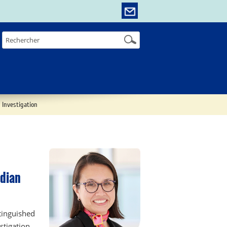
 Investigation
adian
tinguished
stigation.