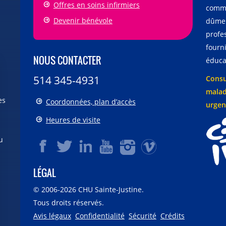
Offres en soins infirmiers
comme
Devenir bénévole
dûmen
profe
fourni
NOUS CONTACTER
éducat
514 345-4931
Consu
malad
es
Coordonnées, plan d’accès
urgen
Heures de visite
u
LÉGAL
© 2006-
2026
CHU Sainte-Justine.
Tous droits réservés.
Avis légaux
Confidentialité
Sécurité
Crédits