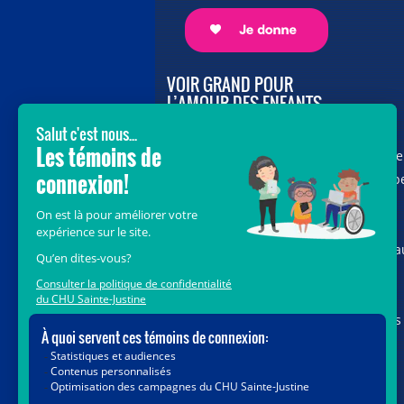
VOIR GRAND POUR
L’AMOUR DES ENFANTS
Avec le soutien de donateurs comme
vous au cœur de la campagne majeure
Voir Grand, nous conduisons les équip
soignantes vers les opportunités de la
science et des nouvelles technologies
pour que chaque enfant, où qu’il soit a
Québec, accède au savoir-faire et au
savoir-être uniques du CHU Sainte-
Justine. Ensemble, unissons nos forces
pour leur avenir.
Merci de voir grand avec nous.