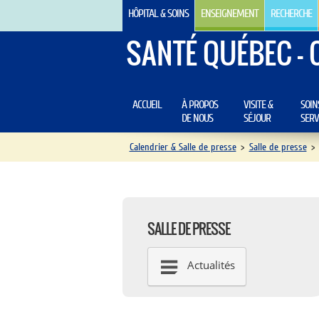
HÔPITAL & SOINS
ENSEIGNEMENT
RECHERCHE
SANTÉ QUÉBEC - 
ACCUEIL
À PROPOS
VISITE &
SOIN
DE NOUS
SÉJOUR
SERV
Calendrier & Salle de presse
>
Salle de presse
>
SALLE DE PRESSE
Actualités