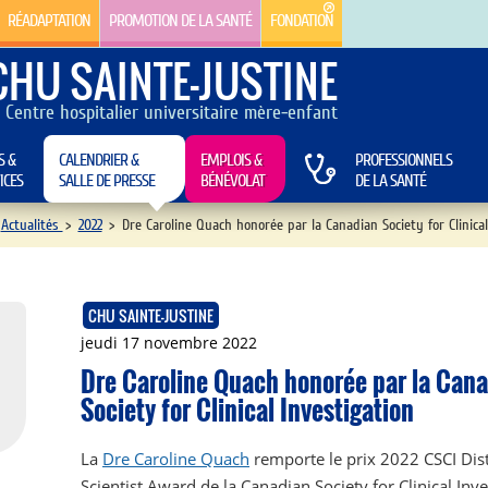
RÉADAPTATION
PROMOTION DE LA SANTÉ
FONDATION
CHU SAINTE-JUSTINE
Centre hospitalier universitaire mère-enfant
S &
CALENDRIER &
EMPLOIS &
PROFESSIONNELS
ICES
SALLE DE PRESSE
BÉNÉVOLAT
DE LA SANTÉ
Actualités
>
2022
>
Dre Caroline Quach honorée par la Canadian Society for Clinical
CHU SAINTE-JUSTINE
jeudi 17 novembre 2022
Dre Caroline Quach honorée par la Can
Society for Clinical Investigation
La
Dre Caroline Quach
remporte le prix 2022 CSCI Dis
Scientist Award de la Canadian Society for Clinical Inve