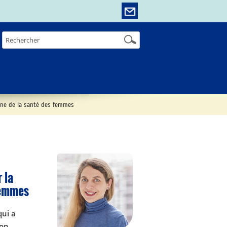
nne de la santé des femmes
 la
femmes
qui a
ion