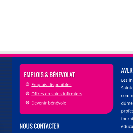
AVER
EMPLOIS & BÉNÉVOLAT
Les i
Emplois disponibles
Sainte
Offres en soins infirmiers
comme
Devenir bénévole
dûmen
profe
fourni
NOUS CONTACTER
éducat