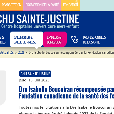
RÉADAPTATION
PROMOTION DE LA SANTÉ
FONDATION
CHU SAINTE-JUSTINE
Centre hospitalier universitaire mère-enfant
S &
CALENDRIER &
EMPLOIS &
PROFESSIONNELS
ICES
SALLE DE PRESSE
BÉNÉVOLAT
DE LA SANTÉ
Actualités
>
2023
>
Dre Isabelle Boucoiran récompensée par la Fondation canadie
CHU SAINTE-JUSTINE
jeudi 15 juin 2023
Dre Isabelle Boucoiran récompensée par
Fondation canadienne de la santé des 
Toutes nos félicitations à la Dre Isabelle Boucoiran 
obtenu la bourse André Lalonde 2023 de la Fondat