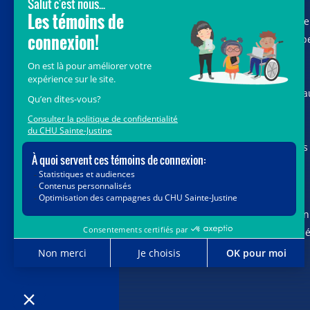
Avec le soutien de donateurs comme
vous au cœur de la campagne majeure
Voir Grand, nous conduisons les équip
soignantes vers les opportunités de la
science et des nouvelles technologies
pour que chaque enfant, où qu’il soit a
Québec, accède au savoir-faire et au
savoir-être uniques du CHU Sainte-
Justine. Ensemble, unissons nos forces
pour leur avenir.
Merci de voir grand avec nous.
Vous pouvez également faire votre don
par la poste ou par téléphone au num
1-888-235-DONS (3667)
sans frais