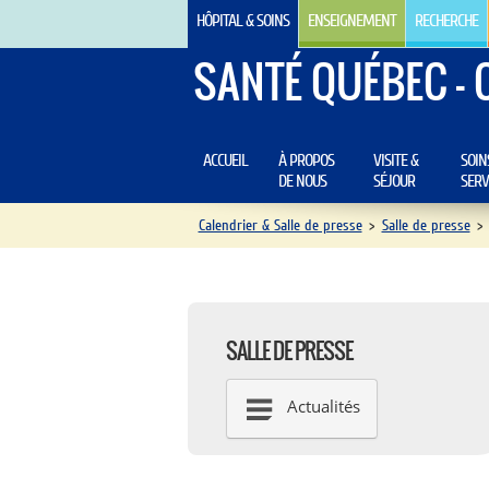
HÔPITAL & SOINS
ENSEIGNEMENT
RECHERCHE
SANTÉ QUÉBEC - 
ACCUEIL
À PROPOS
VISITE &
SOIN
DE NOUS
SÉJOUR
SERV
Calendrier & Salle de presse
>
Salle de presse
>
SALLE DE PRESSE
Actualités