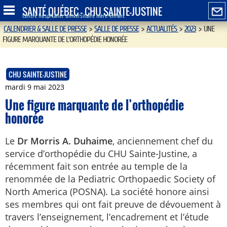
SANTÉ QUÉBEC - CHU SAINTE-JUSTINE
Centre hospitalier universitaire mère-enfant
CALENDRIER & SALLE DE PRESSE
>
SALLE DE PRESSE
>
ACTUALITÉS
>
2023
>
UNE
FIGURE MARQUANTE DE L’ORTHOPÉDIE HONORÉE
CHU SAINTE-JUSTINE
mardi 9 mai 2023
Une figure marquante de l’orthopédie
honorée
Le
Dr Morris A. Duhaime
, anciennement chef du
service d’orthopédie du CHU Sainte-Justine, a
récemment fait son entrée au temple de la
renommée de la Pediatric Orthopaedic Society of
North America (POSNA). La société honore ainsi
ses membres qui ont fait preuve de dévouement à
travers l’enseignement, l’encadrement et l’étude