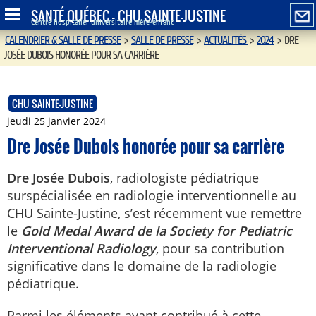
SANTÉ QUÉBEC - CHU SAINTE-JUSTINE
Centre hospitalier universitaire mère-enfant
CALENDRIER & SALLE DE PRESSE
>
SALLE DE PRESSE
>
ACTUALITÉS
>
2024
>
DRE
JOSÉE DUBOIS HONORÉE POUR SA CARRIÈRE
CHU SAINTE-JUSTINE
jeudi 25 janvier 2024
Dre Josée Dubois honorée pour sa carrière
Dre Josée Dubois
, radiologiste pédiatrique
surspécialisée en radiologie interventionnelle au
CHU Sainte-Justine, s’est récemment vue remettre
le
Gold Medal Award de la Society for Pediatric
Interventional Radiology
, pour sa contribution
significative dans le domaine de la radiologie
pédiatrique.
Parmi les éléments ayant contribué à cette