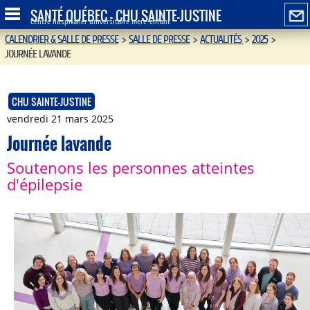
SANTÉ QUÉBEC - CHU SAINTE-JUSTINE
Centre hospitalier universitaire mère-enfant
CALENDRIER & SALLE DE PRESSE
>
SALLE DE PRESSE
>
ACTUALITÉS
>
2025
>
JOURNÉE LAVANDE
CHU SAINTE-JUSTINE
vendredi 21 mars 2025
Journée lavande
Soutenons les personnes atteintes
d'épilepsie