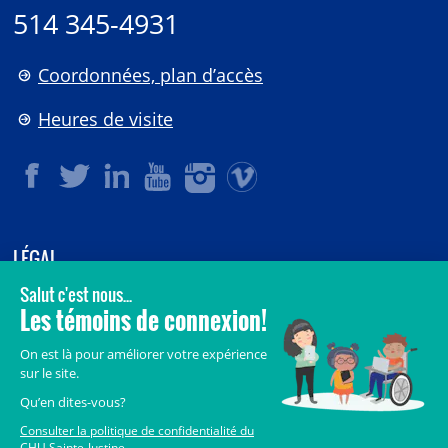
514 345-4931
Coordonnées, plan d’accès
Heures de visite
LÉGAL
© 2006-
2026
CHU Sainte-Justine.
Tous droits réservés.
Avis légaux
Confidentialité
Sécurité
Crédits
Accès aux documents des organismes publics