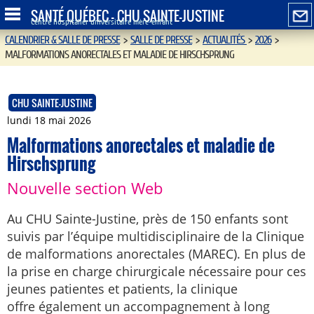
SANTÉ QUÉBEC - CHU SAINTE-JUSTINE
Centre hospitalier universitaire mère-enfant
CALENDRIER & SALLE DE PRESSE
>
SALLE DE PRESSE
>
ACTUALITÉS
>
2026
>
MALFORMATIONS ANORECTALES ET MALADIE DE HIRSCHSPRUNG
CHU SAINTE-JUSTINE
lundi 18 mai 2026
Malformations anorectales et maladie de
Hirschsprung
Nouvelle section Web
Au CHU Sainte-Justine, près de 150 enfants sont
suivis par l’équipe multidisciplinaire de la Clinique
de malformations anorectales (MAREC). En plus de
la prise en charge chirurgicale nécessaire pour ces
jeunes patientes et patients, la clinique
offre également un accompagnement à long