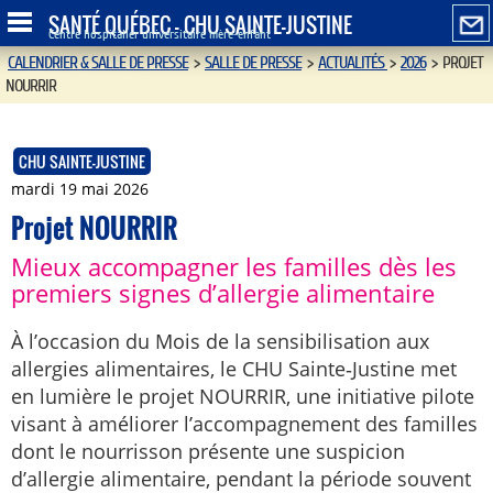
SANTÉ QUÉBEC - CHU SAINTE-JUSTINE
Centre hospitalier universitaire mère-enfant
CALENDRIER & SALLE DE PRESSE
>
SALLE DE PRESSE
>
ACTUALITÉS
>
2026
>
PROJET
NOURRIR
CHU SAINTE-JUSTINE
mardi 19 mai 2026
Projet NOURRIR
Mieux accompagner les familles dès les
premiers signes d’allergie alimentaire
À l’occasion du Mois de la sensibilisation aux
allergies alimentaires, le CHU Sainte‑Justine met
en lumière le projet NOURRIR, une initiative pilote
visant à améliorer l’accompagnement des familles
dont le nourrisson présente une suspicion
d’allergie alimentaire, pendant la période souvent