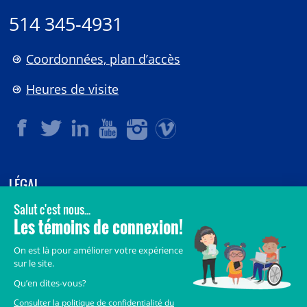
514 345-4931
Coordonnées, plan d’accès
Heures de visite
LÉGAL
© 2006-
2026
CHU Sainte-Justine.
Tous droits réservés.
Avis légaux
Confidentialité
Sécurité
Crédits
Accès aux documents des organismes publics