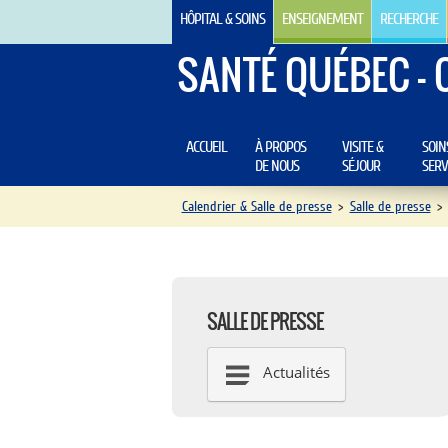
HÔPITAL & SOINS
ENSEIGNEMENT
RECHERCHE
SANTÉ QUÉBEC - 
ACCUEIL
À PROPOS
VISITE &
SOIN
DE NOUS
SÉJOUR
SERV
Calendrier & Salle de presse
>
Salle de presse
>
SALLE DE PRESSE
Actualités