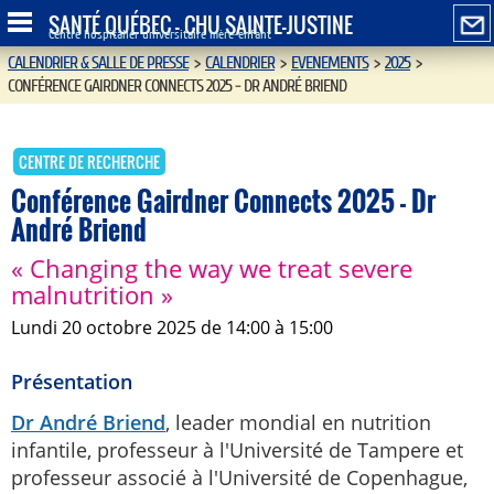
SANTÉ QUÉBEC - CHU SAINTE-JUSTINE
Centre hospitalier universitaire mère-enfant
CALENDRIER & SALLE DE PRESSE
>
CALENDRIER
>
EVENEMENTS
>
2025
>
CONFÉRENCE GAIRDNER CONNECTS 2025 - DR ANDRÉ BRIEND
CENTRE DE RECHERCHE
Conférence Gairdner Connects 2025 - Dr
André Briend
« Changing the way we treat severe
malnutrition »
lundi 20 octobre 2025 de 14:00 à 15:00
Présentation
Dr André Briend
, leader mondial en nutrition
infantile, professeur à l'Université de Tampere et
professeur associé à l'Université de Copenhague,