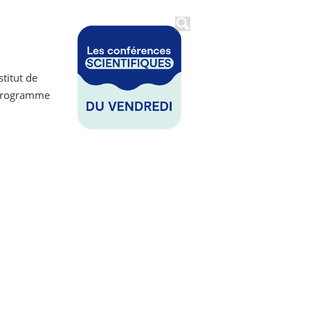
stitut de
, Programme