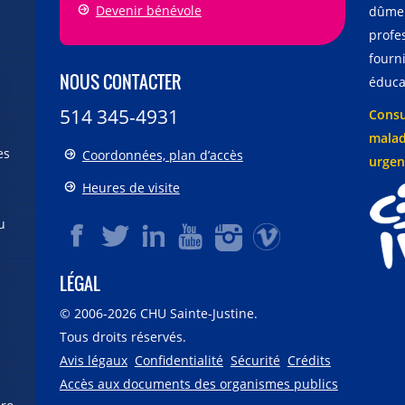
Devenir bénévole
dûmen
profe
fourni
NOUS CONTACTER
éducat
514 345-4931
Consu
malad
es
Coordonnées, plan d’accès
urgen
Heures de visite
u
LÉGAL
© 2006-
2026
CHU Sainte-Justine.
Tous droits réservés.
Avis légaux
Confidentialité
Sécurité
Crédits
Accès aux documents des organismes publics