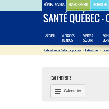
HÔPITAL & SOINS
ENSEIGNEMENT
RECHERCHE
SANTÉ QUÉBEC - 
ACCUEIL
À PROPOS
VISITE &
SOIN
DE NOUS
SÉJOUR
SERV
Calendrier & Salle de presse
>
Calendrier
>
Even
CALENDRIER
Calendrier