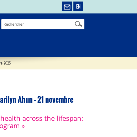
EN
re 2025
Marilyn Ahun - 21 novembre
health across the lifespan:
rogram »