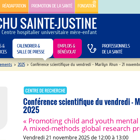
RÉADAPTATION
PROMOTION DE LA SANTÉ
FONDATION
CHU SAINTE-JUSTINE
Centre hospitalier universitaire mère-enfant
S &
CALENDRIER &
EMPLOIS &
PROFESSIONNELS
ICES
SALLE DE PRESSE
BÉNÉVOLAT
DE LA SANTÉ
ements
>
2025
>
Conférence scientifique du vendredi - Marilyn Ahun - 21 novemb
CENTRE DE RECHERCHE
Conférence scientifique du vendredi - 
2025
« Promoting child and youth mental 
A mixed-methods global research p
vendredi 21 novembre 2025 de 12:00 à 13:00