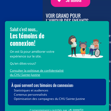
VOIR GRAND POUR
L’AMOUR DES ENFANTS
Avec le soutien de donateurs comme
vous au cœur de la campagne majeure
Voir Grand, nous conduisons les équip
soignantes vers les opportunités de la
science et des nouvelles technologies
pour que chaque enfant, où qu’il soit a
Québec, accède au savoir-faire et au
savoir-être uniques du CHU Sainte-
Justine. Ensemble, unissons nos forces
pour leur avenir.
Merci de voir grand avec nous.
Vous pouvez également faire votre don