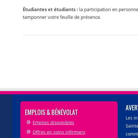
Étudiantes et étudiants :
la participation en personn
tamponner votre feuille de présence.
AVER
EMPLOIS & BÉNÉVOLAT
Les i
Emplois disponibles
Sainte
Offres en soins infirmiers
comme