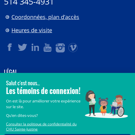
514 345-4931
Coordonnées, plan d’accès
Heures de visite
LÉGAL
© 2006-
2026
CHU Sainte-Justine.
Tous droits réservés.
Avis légaux
Confidentialité
Sécurité
Crédits
Accès aux documents des organismes publics