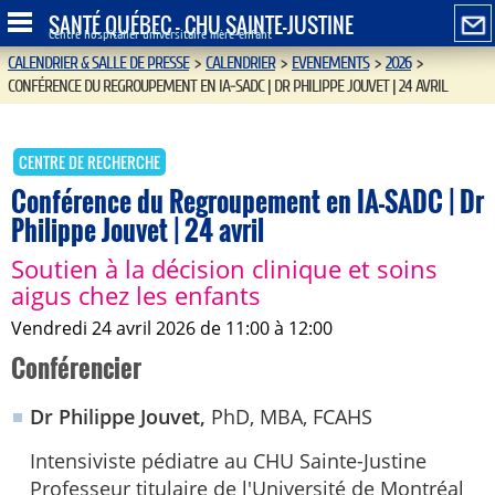
SANTÉ QUÉBEC - CHU SAINTE-JUSTINE
Centre hospitalier universitaire mère-enfant
CALENDRIER & SALLE DE PRESSE
>
CALENDRIER
>
EVENEMENTS
>
2026
>
CONFÉRENCE DU REGROUPEMENT EN IA-SADC | DR PHILIPPE JOUVET | 24 AVRIL
CENTRE DE RECHERCHE
Conférence du Regroupement en IA-SADC | Dr
Philippe Jouvet | 24 avril
Soutien à la décision clinique et soins
aigus chez les enfants
vendredi 24 avril 2026 de 11:00 à 12:00
Conférencier
Dr Philippe Jouvet,
PhD, MBA, FCAHS
Intensiviste pédiatre au CHU Sainte-Justine
Professeur titulaire de l'Université de Montréal