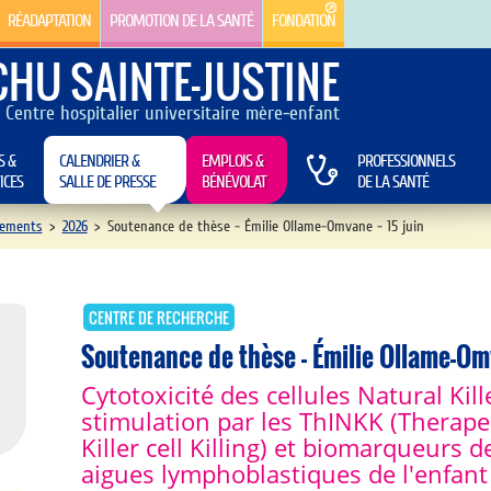
RÉADAPTATION
PROMOTION DE LA SANTÉ
FONDATION
CHU SAINTE-JUSTINE
Centre hospitalier universitaire mère-enfant
S &
CALENDRIER &
EMPLOIS &
PROFESSIONNELS
ICES
SALLE DE PRESSE
BÉNÉVOLAT
DE LA SANTÉ
ements
>
2026
>
Soutenance de thèse - Émilie Ollame-Omvane - 15 juin
CENTRE DE RECHERCHE
Soutenance de thèse - Émilie Ollame-Omv
Cytotoxicité des cellules Natural Kil
stimulation par les ThINKK (Therape
Killer cell Killing) et biomarqueurs 
aigues lymphoblastiques de l'enfant