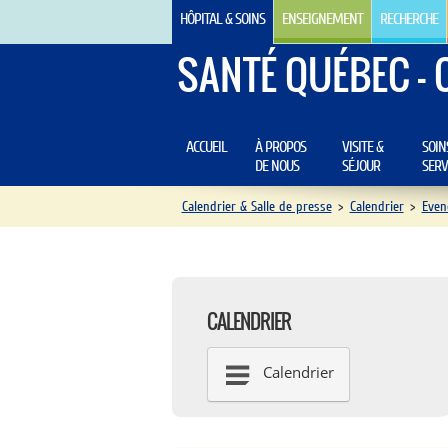
HÔPITAL & SOINS
ENSEIGNEMENT
RECHERCHE
SANTÉ QUÉBEC - 
ACCUEIL
À PROPOS
VISITE &
SOIN
DE NOUS
SÉJOUR
SERV
Calendrier & Salle de presse
>
Calendrier
>
Even
CALENDRIER
Calendrier