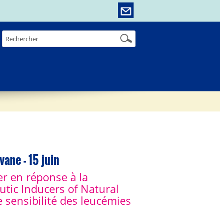
ane - 15 juin
ler en réponse à la
utic Inducers of Natural
de sensibilité des leucémies