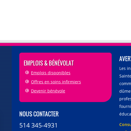
AVER
EMPLOIS & BÉNÉVOLAT
Les i
Emplois disponibles
Sainte
Offres en soins infirmiers
comme
Devenir bénévole
dûmen
profe
fourni
NOUS CONTACTER
éducat
514 345-4931
Consu