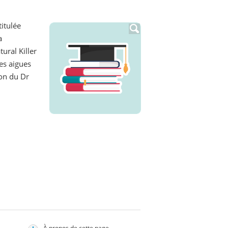
titulée
a
ural Killer
ies aigues
ion du Dr
À propos de cette page