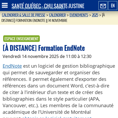
SANTÉ QUÉBEC - CHU SAINTE-JUSTINE
EN
Centre hospitalier universitaire mère-enfant
CALENDRIER & SALLE DE PRESSE
>
CALENDRIER
>
EVENEMENTS
>
2025
>
[À
DISTANCE] FORMATION ENDNOTE || 14 NOVEMBRE
ESPACE ENSEIGNEMENT
[À DISTANCE] Formation EndNote
vendredi 14 novembre 2025 de 11:00 à 12:30
EndNote
est un logiciel de gestion bibliographique
qui permet de sauvegarder et organiser des
références. Il permet également d’exporter des
références dans un document Word, c’est-à-dire
de citer à l’intérieur d’un texte et de créer des
bibliographies dans le style particulier (APA,
Vancouver, etc.). Les membres de la communauté
académique de l’Université de Montréal