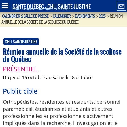
SANTÉ QUÉBEC - CHU SAINTE-JUSTINE
Centre hospitalier universitaire mère-enfant
CALENDRIER & SALLE DE PRESSE
>
CALENDRIER
>
EVENEMENTS
>
2025
>
RÉUNION
ANNUELLE DE LA SOCIÉTÉ DE LA SCOLIOSE DU QUÉBEC
CHU SAINTE-JUSTINE
Réunion annuelle de la Société de la scoliose
du Québec
PRÉSENTIEL
du jeudi 16 octobre au samedi 18 octobre
Public cible
Orthopédistes, résidentes et résidents, personnel
paramédical, étudiantes et étudiants et autres
professionnelles et professionnels activement
impliqués dans la recherche, l’investigation et le