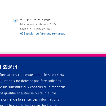
À propos de cette page
Mise à jour le 26 août 2025
Créée le 17 janvier 2024
Signaler ou faire une remarque
TISSEMENT
nformations contenues dans le site « CHU
-Justine » ne doivent pas être utilisées
 un substitut aux conseils d’un médecin
t qualifié et autorisé ou d’un autre
ssionnel de la santé. Les informations
es ici le sont à des fins exclusivement