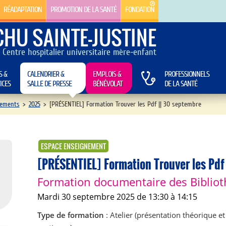
RÉADAPTATION
PROMOTION DE LA SANTÉ
FONDATION
CHU SAINTE-JUSTINE
Centre hospitalier universitaire mère-enfant
S &
CALENDRIER &
EMPLOIS &
PROFESSIONNELS
ICES
SALLE DE PRESSE
BÉNÉVOLAT
DE LA SANTÉ
ements
>
2025
>
[PRÉSENTIEL] Formation Trouver les Pdf || 30 septembre
ESPACE ENSEIGNEMENT
[PRÉSENTIEL] Formation Trouver les Pdf
Formation documentaire des Biblio
mardi 30 septembre 2025 de 13:30 à 14:15
Type de formation
: Atelier (présentation théorique et