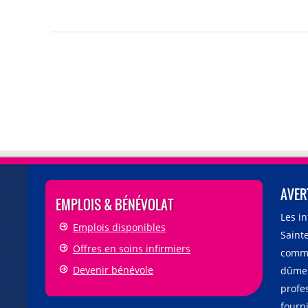
AVER
EMPLOIS & BÉNÉVOLAT
Les i
Emplois disponibles
Sainte
Offres en soins infirmiers
comme
Devenir bénévole
dûmen
profe
fourni