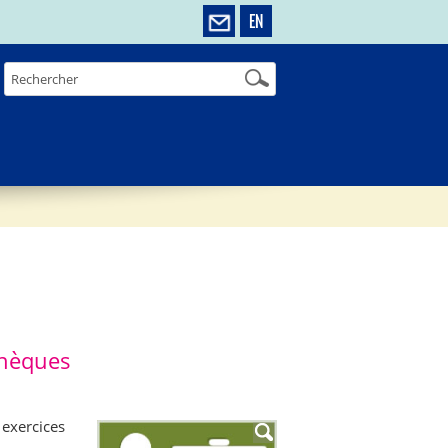
EN
thèques
 exercices