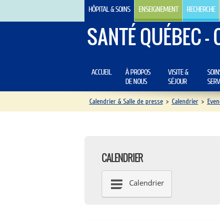
HÔPITAL & SOINS
ENSEIGNEMENT
RECHERCHE
SANTÉ QUÉBEC - 
ACCUEIL
À PROPOS
VISITE &
SOIN
DE NOUS
SÉJOUR
SERV
Calendrier & Salle de presse
>
Calendrier
>
Even
CALENDRIER
Calendrier