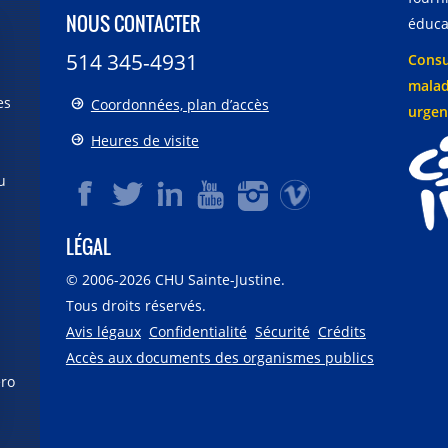
NOUS CONTACTER
éducat
514 345-4931
Consu
malad
es
Coordonnées, plan d’accès
urgen
Heures de visite
u
LÉGAL
© 2006-
2026
CHU Sainte-Justine.
Tous droits réservés.
Avis légaux
Confidentialité
Sécurité
Crédits
Accès aux documents des organismes publics
éro