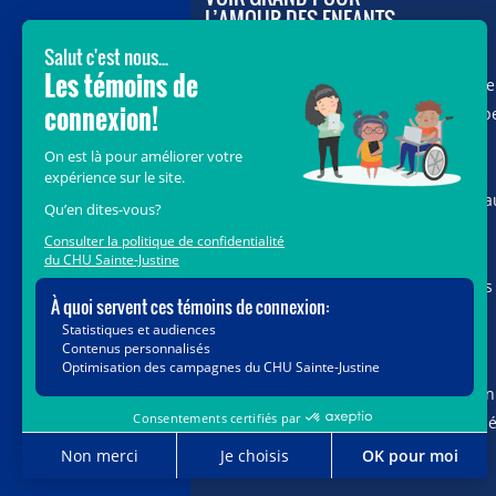
L’AMOUR DES ENFANTS
Avec le soutien de donateurs comme
vous au cœur de la campagne majeure
Voir Grand, nous conduisons les équip
soignantes vers les opportunités de la
science et des nouvelles technologies
pour que chaque enfant, où qu’il soit a
Québec, accède au savoir-faire et au
savoir-être uniques du CHU Sainte-
Justine. Ensemble, unissons nos forces
pour leur avenir.
Merci de voir grand avec nous.
Vous pouvez également faire votre don
par la poste ou par téléphone au num
1-888-235-DONS (3667)
sans frais