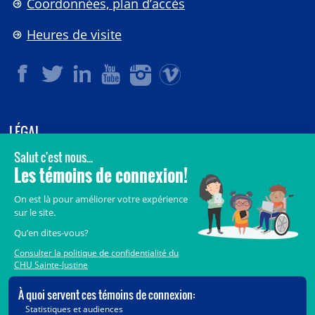
Coordonnées, plan d’accès
Heures de visite
LÉGAL
© 2006-
2026
CHU Sainte-Justine.
Tous droits réservés.
Avis légaux
Confidentialité
Sécurité
Crédits
Accès aux documents des organismes publics