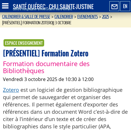
SANTÉ QUÉBEC - CHU SAINTE-JUSTINE
EN
Centre hospitalier universitaire mère-enfant
CALENDRIER & SALLE DE PRESSE
>
CALENDRIER
>
EVENEMENTS
>
2025
>
[PRÉSENTIEL] FORMATION ZOTERO|| 3 OCTOBRE
ESPACE ENSEIGNEMENT
[PRÉSENTIEL] Formation Zotero
Formation documentaire des
Bibliothèques
vendredi 3 octobre 2025 de 10:30 à 12:00
Zotero
est un logiciel de gestion bibliographique
qui permet de sauvegarder et organiser des
références. Il permet également d’exporter des
références dans un document Word c’est-à-dire de
citer à l’intérieur d’un texte et de créer des
bibliographies dans le style particulier (APA,