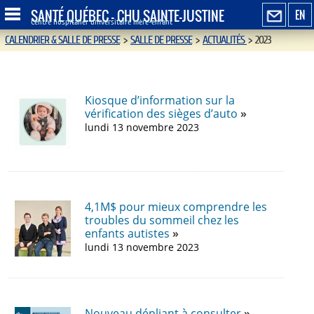
SANTÉ QUÉBEC - CHU SAINTE-JUSTINE
EN
Centre hospitalier universitaire mère-enfant
CALENDRIER & SALLE DE PRESSE
>
SALLE DE PRESSE
>
ACTUALITÉS
>
2023
Kiosque d’information sur la
vérification des sièges d’auto
lundi 13 novembre 2023
4,1M$ pour mieux comprendre les
troubles du sommeil chez les
enfants autistes
lundi 13 novembre 2023
Nouveau dépliant à consulter