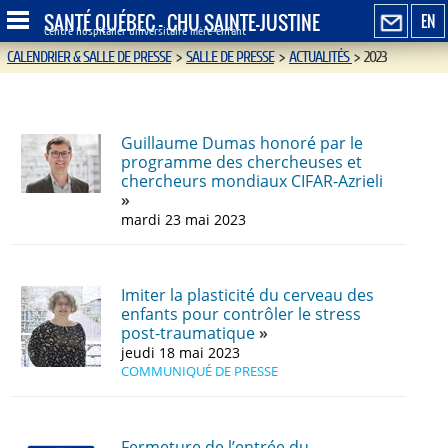
SANTÉ QUÉBEC - CHU SAINTE-JUSTINE
EN
Centre hospitalier universitaire mère-enfant
CALENDRIER & SALLE DE PRESSE
>
SALLE DE PRESSE
>
ACTUALITÉS
>
2023
Guillaume Dumas honoré par le
programme des chercheuses et
chercheurs mondiaux CIFAR-Azrieli
mardi 23 mai 2023
Imiter la plasticité du cerveau des
enfants pour contrôler le stress
post-traumatique
jeudi 18 mai 2023
COMMUNIQUÉ DE PRESSE
Fermeture de l’entrée du