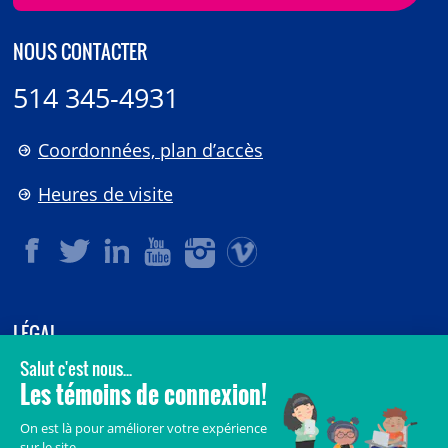
NOUS CONTACTER
514 345-4931
Coordonnées, plan d’accès
Heures de visite
LÉGAL
© 2006-
2026
CHU Sainte-Justine.
Tous droits réservés.
Avis légaux
Confidentialité
Sécurité
Crédits
Accès aux documents des organismes publics