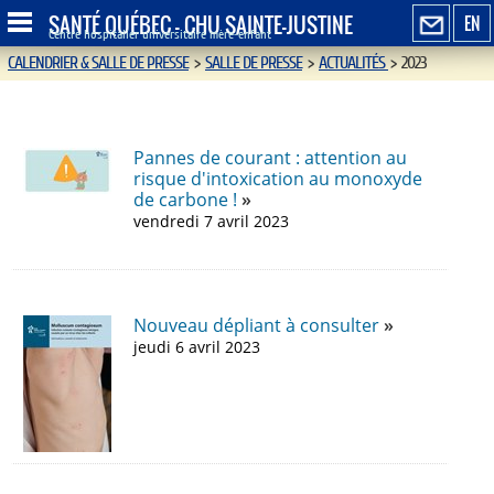
SANTÉ QUÉBEC - CHU SAINTE-JUSTINE
EN
Centre hospitalier universitaire mère-enfant
CALENDRIER & SALLE DE PRESSE
>
SALLE DE PRESSE
>
ACTUALITÉS
>
2023
Pannes de courant : attention au
risque d'intoxication au monoxyde
de carbone !
vendredi 7 avril 2023
Nouveau dépliant à consulter
jeudi 6 avril 2023