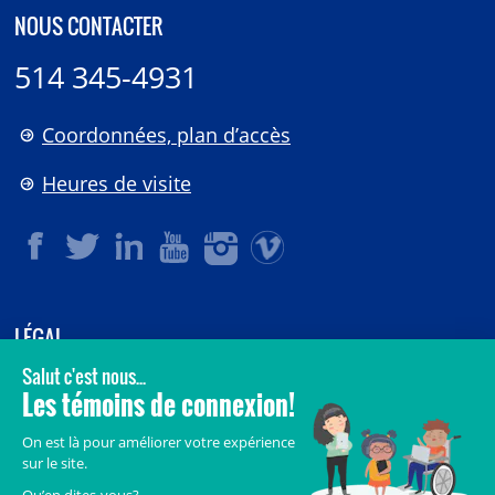
NOUS CONTACTER
514 345-4931
Coordonnées, plan d’accès
Heures de visite
LÉGAL
© 2006-
2026
CHU Sainte-Justine.
Tous droits réservés.
Avis légaux
Confidentialité
Sécurité
Crédits
Accès aux documents des organismes publics