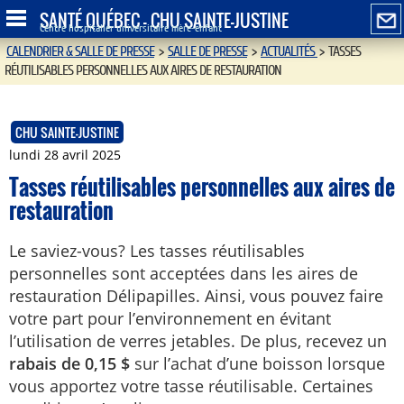
SANTÉ QUÉBEC - CHU SAINTE-JUSTINE
Centre hospitalier universitaire mère-enfant
CALENDRIER & SALLE DE PRESSE
>
SALLE DE PRESSE
>
ACTUALITÉS
>
TASSES
RÉUTILISABLES PERSONNELLES AUX AIRES DE RESTAURATION
CHU SAINTE-JUSTINE
lundi 28 avril 2025
Tasses réutilisables personnelles aux aires de
restauration
Le saviez-vous? Les tasses réutilisables
personnelles sont acceptées dans les aires de
restauration Délipapilles. Ainsi, vous pouvez faire
votre part pour l’environnement en évitant
l’utilisation de verres jetables. De plus, recevez un
rabais de 0,15 $
sur l’achat d’une boisson lorsque
vous apportez votre tasse réutilisable. Certaines