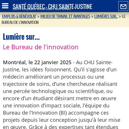
SANTÉ QUÉBEC - CHU SAINTE-JUSTINE
Centre hospitalier universitaire mère-enfant
EMPLOIS & BÉNÉVOLAT
>
MILIEU DE TRAVAIL ET AVANTAGES
>
LUMIÈRES SUR...
>
LE
BUREAU DE L'INNOVATION
Lumière sur...
Le Bureau de l'innovation
Montréal, le 22 janvier 2025
- Au CHU Sainte-
Justine, les idées foisonnent. Qu’il s’agisse d’un
médecin améliorant un processus ou une
trajectoire de soins, d’une chercheuse réalisant
une percée technologique ou scientifique, ou
encore d’un étudiant désirant mettre en œuvre
une innovation d’impact sociale, l’équipe du
Bureau de l’Innovation (BI) accompagne ces
projets depuis leur conception jusqu'à leur mise
en œuvre. Grâce à des expertises tant étendues