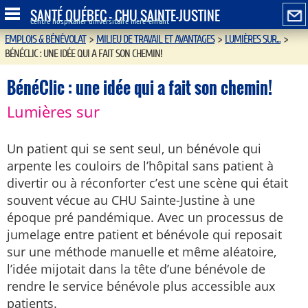
SANTÉ QUÉBEC - CHU SAINTE-JUSTINE
Centre hospitalier universitaire mère-enfant
EMPLOIS & BÉNÉVOLAT
>
MILIEU DE TRAVAIL ET AVANTAGES
>
LUMIÈRES SUR...
>
BÉNÉCLIC : UNE IDÉE QUI A FAIT SON CHEMIN!
BénéClic : une idée qui a fait son chemin!
Lumières sur
Un patient qui se sent seul, un bénévole qui
arpente les couloirs de l’hôpital sans patient à
divertir ou à réconforter c’est une scène qui était
souvent vécue au CHU Sainte-Justine à une
époque pré pandémique. Avec un processus de
jumelage entre patient et bénévole qui reposait
sur une méthode manuelle et même aléatoire,
l’idée mijotait dans la tête d’une bénévole de
rendre le service bénévole plus accessible aux
patients.