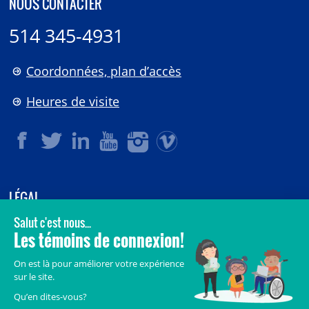
NOUS CONTACTER
514 345-4931
Coordonnées, plan d’accès
Heures de visite
LÉGAL
© 2006-
2026
CHU Sainte-Justine.
Tous droits réservés.
Avis légaux
Confidentialité
Sécurité
Crédits
Accès aux documents des organismes publics