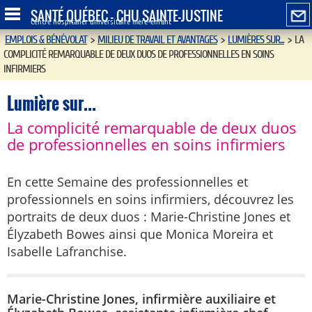
SANTÉ QUÉBEC - CHU SAINTE-JUSTINE
Centre hospitalier universitaire mère-enfant
EMPLOIS & BÉNÉVOLAT
>
MILIEU DE TRAVAIL ET AVANTAGES
>
LUMIÈRES SUR...
>
LA
COMPLICITÉ REMARQUABLE DE DEUX DUOS DE PROFESSIONNELLES EN SOINS
INFIRMIERS
Lumière sur...
La complicité remarquable de deux duos
de professionnelles en soins infirmiers
En cette Semaine des professionnelles et
professionnels en soins infirmiers, découvrez les
portraits de deux duos : Marie-Christine Jones et
Élyzabeth Bowes ainsi que Monica Moreira et
Isabelle Lafranchise.
Marie-Christine Jones, infirmière auxiliaire et