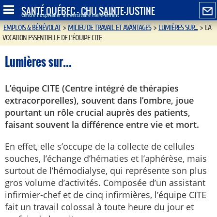
SANTÉ QUÉBEC - CHU SAINTE-JUSTINE
Centre hospitalier universitaire mère-enfant
EMPLOIS & BÉNÉVOLAT
>
MILIEU DE TRAVAIL ET AVANTAGES
>
LUMIÈRES SUR...
>
LA
VOCATION ESSENTIELLE DE L’ÉQUIPE CITE
Lumières sur...
L’équipe CITE (Centre intégré de thérapies
extracorporelles), souvent dans l’ombre, joue
pourtant un rôle crucial auprès des patients,
faisant souvent la différence entre vie et mort.
En effet, elle s’occupe de la collecte de cellules
souches, l’échange d’hématies et l’aphérèse, mais
surtout de l’hémodialyse, qui représente son plus
gros volume d’activités. Composée d’un assistant
infirmier-chef et de cinq infirmières, l’équipe CITE
fait un travail colossal à toute heure du jour et