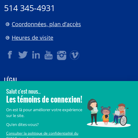
514 345-4931
Coordonnées, plan d’accès
Heures de visite
LÉGAL
© 2006-
2026
CHU Sainte-Justine.
Tous droits réservés.
Avis légaux
Confidentialité
Sécurité
Crédits
Accès aux documents des organismes publics