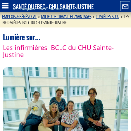
SANTÉ QUÉBEC - CHU SAINTE-JUSTINE
Centre hospitalier universitaire mère-enfant
EMPLOIS & BÉNÉVOLAT
>
MILIEU DE TRAVAIL ET AVANTAGES
>
LUMIÈRES SUR...
>
LES
INFIRMIÈRES IBCLC DU CHU SAINTE-JUSTINE
Lumière sur...
Les infirmières IBCLC du CHU Sainte-
Justine