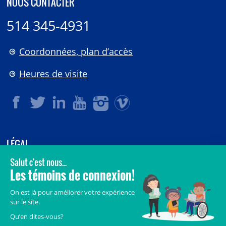
NOUS CONTACTER
514 345-4931
Coordonnées, plan d’accès
Heures de visite
LÉGAL
© 2006-
2026
CHU Sainte-Justine.
Tous droits réservés.
Avis légaux
Confidentialité
Sécurité
Crédits
Accès aux documents des organismes publics