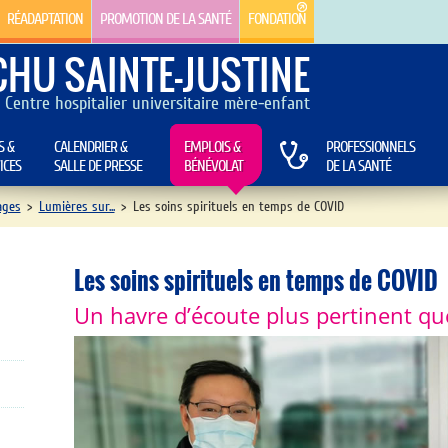
RÉADAPTATION
PROMOTION DE LA SANTÉ
FONDATION
CHU SAINTE-JUSTINE
Centre hospitalier universitaire mère-enfant
S &
CALENDRIER &
EMPLOIS &
PROFESSIONNELS
ICES
SALLE DE PRESSE
BÉNÉVOLAT
DE LA SANTÉ
ages
>
Lumières sur...
>
Les soins spirituels en temps de COVID
Les soins spirituels en temps de COVID
Un havre d’écoute plus pertinent qu