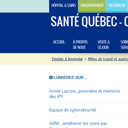
HÔPITAL & SOINS
ENSEIGNEMENT
RECHERCHE
SANTÉ QUÉBEC - 
ACCUEIL
À PROPOS
VISITE &
SOIN
DE NOUS
SÉJOUR
SERV
Emplois & bénévolat
>
Milieu de travail et avant
LUMIÈRES SUR...
Annie Lacroix, pionnière et mentore
des IPS
Équipe de cybersécurité
GBM : améliorer les soins par