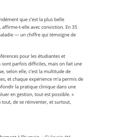
ondément que c’est la plus belle
 affirme-t-elle avec conviction. En 35
 maladie — un chiffre qui témoigne de
nférences pour les étudiantes et
 sont parfois difficiles, mais on fait une
e, selon elle, c’est la multitude de
stes, et chaque expérience m’a permis de
ondir la pratique clinique dans une
luer en gestion, tout est possible. »
tout, de se réinventer, et surtout,
hement à l’humain. « Si j’avais été