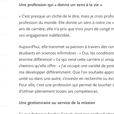
Une profession qui « donne un sens à la vie »
« C’est presque un cliché de le dire, mais je crois prof
profession du monde. Elle donne un sens à notre vie »,
ans de carrière, elle n’a pris que trois jours de congé
son engagement indéfectible.
Aujourd’hui, elle transmet sa passion à travers des co
étudiants en sciences infirmières : « Oui, les conditions
énorme différence! » Ce qui rend cette carrière si uniqu
chemins qu’elle offre : « j’ai occupé une variété de po
me développer différemment. Que l’on souhaite approf
unité ou dans une autre, s’investir en recherche ou évo
Pour elle, c’est une profession qui permet de toucher à 
d’utiliser pleinement toutes ses compétences.
Une gestionnaire au service de la mission
Ce qui distingue Sophie Gravel, c’est son profond attac