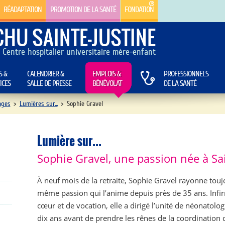
RÉADAPTATION
PROMOTION DE LA SANTÉ
FONDATION
CHU SAINTE-JUSTINE
Centre hospitalier universitaire mère-enfant
S &
CALENDRIER &
EMPLOIS &
PROFESSIONNELS
ICES
SALLE DE PRESSE
BÉNÉVOLAT
DE LA SANTÉ
ages
>
Lumières sur...
>
Sophie Gravel
Lumière sur...
Sophie Gravel, une passion née à Sa
À neuf mois de la retraite, Sophie Gravel rayonne touj
même passion qui l’anime depuis près de 35 ans. Infi
cœur et de vocation, elle a dirigé l’unité de néonatolo
dix ans avant de prendre les rênes de la coordination 