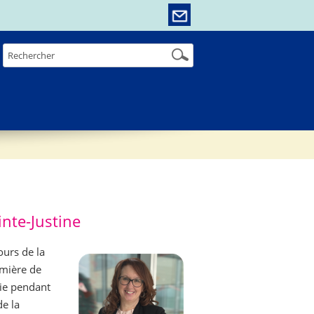
inte-Justine
ours de la
rmière de
gie pendant
de la