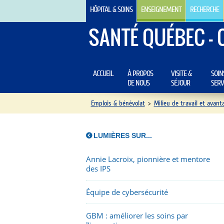
HÔPITAL & SOINS
ENSEIGNEMENT
RECHERCHE
SANTÉ QUÉBEC - 
ACCUEIL
À PROPOS
VISITE &
SOIN
DE NOUS
SÉJOUR
SERV
Emplois & bénévolat
>
Milieu de travail et avant
LUMIÈRES SUR...
Annie Lacroix, pionnière et mentore
des IPS
Équipe de cybersécurité
GBM : améliorer les soins par