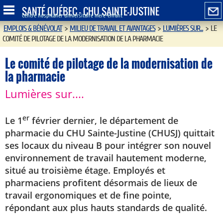
SANTÉ QUÉBEC - CHU SAINTE-JUSTINE
Centre hospitalier universitaire mère-enfant
EMPLOIS & BÉNÉVOLAT
>
MILIEU DE TRAVAIL ET AVANTAGES
>
LUMIÈRES SUR...
>
LE
COMITÉ DE PILOTAGE DE LA MODERNISATION DE LA PHARMACIE
Le comité de pilotage de la modernisation de
la pharmacie
Lumières sur....
er
Le 1
février dernier, le département de
pharmacie du CHU Sainte-Justine (CHUSJ) quittait
ses locaux du niveau B pour intégrer son nouvel
environnement de travail hautement moderne,
situé au troisième étage. Employés et
pharmaciens profitent désormais de lieux de
travail ergonomiques et de fine pointe,
répondant aux plus hauts standards de qualité.