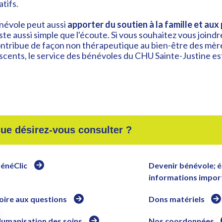
tifs.
névole peut aussi
apporter du soutien à la famille et aux
ste aussi simple que l'écoute. Si vous souhaitez vous join
ontribue de façon non thérapeutique au bien-être des mère
scents, le service des bénévoles du CHU Sainte-Justine es
ue désirez-vous consulter ?
énéClic
Devenir bénévole; é
informations impor
oire aux questions
Dons matériels
umanisation des soins
Nos coordonnées