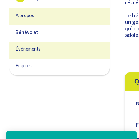
récréa
Le bé
À propos
un ge
qui c
Bénévolat
adole
Événements
Emplois
Q
B
F
H