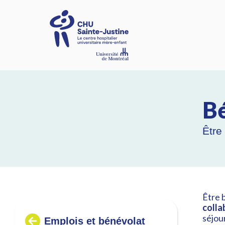
B
Être
Être 
colla
séjour
Emplois et bénévolat