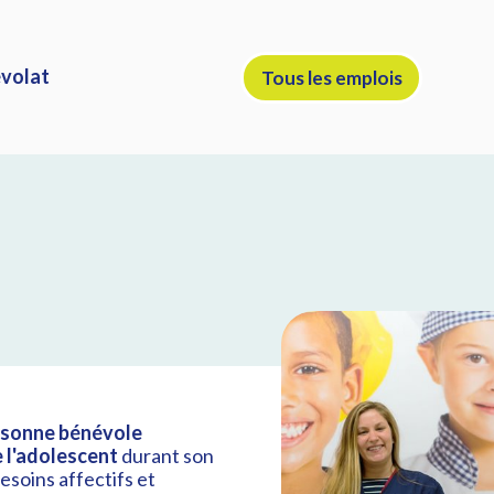
volat
Tous les emplois
rsonne bénévole
e l'adolescent
durant son
esoins affectifs et