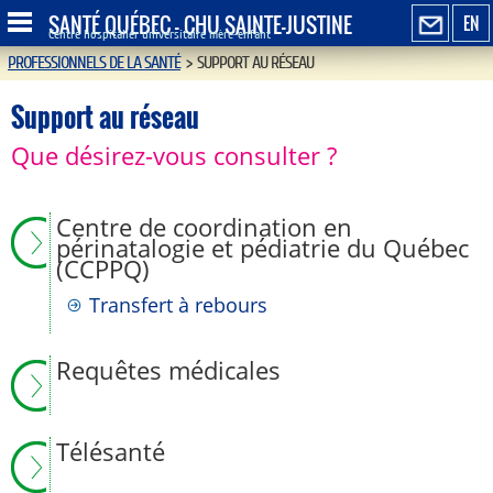
SANTÉ QUÉBEC - CHU SAINTE-JUSTINE
EN
Centre hospitalier universitaire mère-enfant
PROFESSIONNELS DE LA SANTÉ
>
SUPPORT AU RÉSEAU
Support au réseau
Que désirez-vous consulter ?
Centre de coordination en
périnatalogie et pédiatrie du Québec
(CCPPQ)
Transfert à rebours
Requêtes médicales
Télésanté