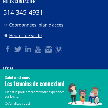
NOUS CONTACTER
514 345-4931
Coordonnées, plan d’accès
Heures de visite
LÉGAL
© 2006-
2026
CHU Sainte-Justine.
Tous droits réservés.
Avis légaux
Confidentialité
Sécurité
Crédits
Accès aux documents des organismes publics