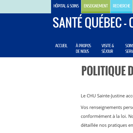
HÔPITAL & SOINS
ENSEIGNEMENT
RECHERCHE
SANTÉ QUÉBEC - 
ACCUEIL
À PROPOS
VISITE &
SOIN
DE NOUS
SÉJOUR
SERV
POLITIQUE 
Le CHU Sainte-Justine ac
Vos renseignements perso
conformément à la loi. N
détaillée nos pratiques e