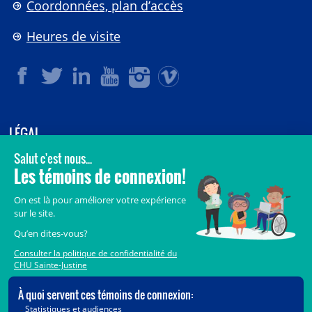
Coordonnées, plan d’accès
Heures de visite
LÉGAL
© 2006-
2026
CHU Sainte-Justine.
Tous droits réservés.
Avis légaux
Confidentialité
Sécurité
Crédits
Accès aux documents des organismes publics