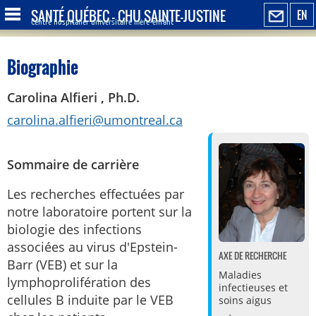
SANTÉ QUÉBEC - CHU SAINTE-JUSTINE
EN
Centre hospitalier universitaire mère-enfant
Biographie
Carolina Alfieri , Ph.D.
carolina.alfieri@umontreal.ca
Sommaire de carrière
Les recherches effectuées par
notre laboratoire portent sur la
biologie des infections
associées au virus d'Epstein-
AXE DE RECHERCHE
Barr (VEB) et sur la
Maladies
lymphoprolifération des
infectieuses et
cellules B induite par le VEB
soins aigus