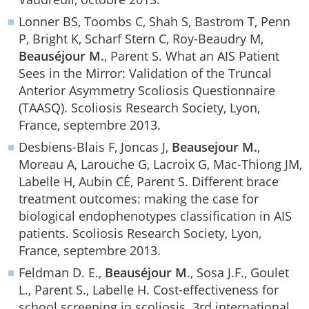
Lonner BS, Toombs C, Shah S, Bastrom T, Penn
P, Bright K, Scharf Stern C, Roy-Beaudry M,
Beauséjour M.
, Parent S. What an AIS Patient
Sees in the Mirror: Validation of the Truncal
Anterior Asymmetry Scoliosis Questionnaire
(TAASQ). Scoliosis Research Society, Lyon,
France, septembre 2013.
Desbiens-Blais F, Joncas J,
Beausejour M.
,
Moreau A, Larouche G, Lacroix G, Mac-Thiong JM,
Labelle H, Aubin CÉ, Parent S. Different brace
treatment outcomes: making the case for
biological endophenotypes classification in AIS
patients. Scoliosis Research Society, Lyon,
France, septembre 2013.
Feldman D. E.,
Beauséjour M
., Sosa J.F., Goulet
L., Parent S., Labelle H. Cost-effectiveness for
school screening in scoliosis. 3rd international