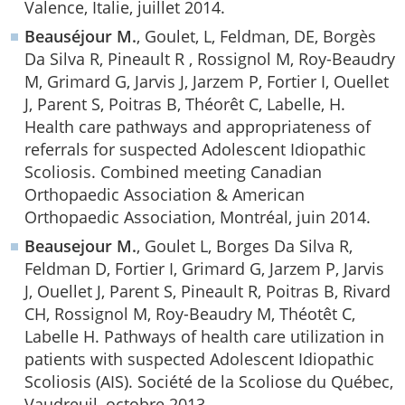
Valence, Italie, juillet 2014.
Beauséjour M.
, Goulet, L, Feldman, DE, Borgès
Da Silva R, Pineault R , Rossignol M, Roy-Beaudry
M, Grimard G, Jarvis J, Jarzem P, Fortier I, Ouellet
J, Parent S, Poitras B, Théorêt C, Labelle, H.
Health care pathways and appropriateness of
referrals for suspected Adolescent Idiopathic
Scoliosis. Combined meeting Canadian
Orthopaedic Association & American
Orthopaedic Association, Montréal, juin 2014.
Beausejour M.
, Goulet L, Borges Da Silva R,
Feldman D, Fortier I, Grimard G, Jarzem P, Jarvis
J, Ouellet J, Parent S, Pineault R, Poitras B, Rivard
CH, Rossignol M, Roy-Beaudry M, Théotêt C,
Labelle H. Pathways of health care utilization in
patients with suspected Adolescent Idiopathic
Scoliosis (AIS). Société de la Scoliose du Québec,
Vaudreuil, octobre 2013.