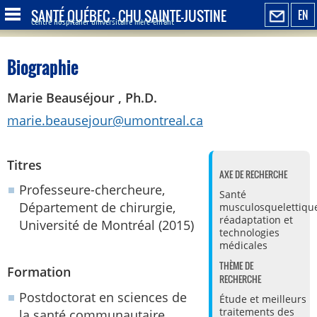
SANTÉ QUÉBEC - CHU SAINTE-JUSTINE
EN
Centre hospitalier universitaire mère-enfant
Biographie
Marie Beauséjour , Ph.D.
marie.beausejour@umontreal.ca
Titres
AXE DE RECHERCHE
Professeure-chercheure,
Santé
Département de chirurgie,
musculosquelettique
réadaptation et
Université de Montréal (2015)
technologies
médicales
THÈME DE
Formation
RECHERCHE
Postdoctorat en sciences de
Étude et meilleurs
traitements des
la santé communautaire,