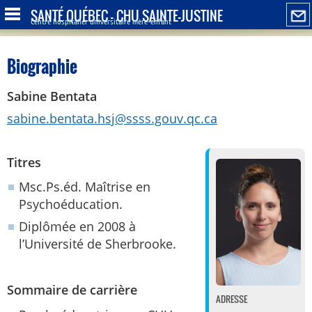
SANTÉ QUÉBEC - CHU SAINTE-JUSTINE
Centre hospitalier universitaire mère-enfant
Biographie
Sabine Bentata
sabine.bentata.hsj@ssss.gouv.qc.ca
Titres
Msc.Ps.éd. Maîtrise en
Psychoéducation.
Diplômée en 2008 à
l’Université de Sherbrooke.
Sommaire de carrière
ADRESSE