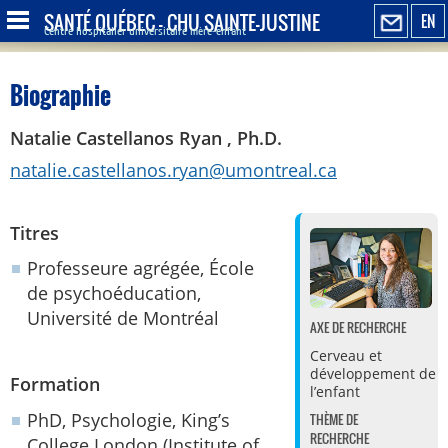
SANTÉ QUÉBEC - CHU SAINTE-JUSTINE
EN
Centre hospitalier universitaire mère-enfant
Biographie
Natalie Castellanos Ryan , Ph.D.
natalie.castellanos.ryan@umontreal.ca
Titres
Professeure agrégée, École
de psychoéducation,
Université de Montréal
AXE DE RECHERCHE
Cerveau et
développement de
Formation
l’enfant
PhD, Psychologie, King’s
THÈME DE
RECHERCHE
College London (Institute of