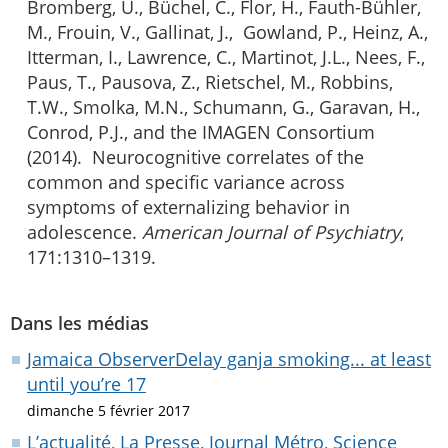
Bromberg, U., Büchel, C., Flor, H., Fauth-Bühler,
M., Frouin, V., Gallinat, J., Gowland, P., Heinz, A.,
Itterman, I., Lawrence, C., Martinot, J.L., Nees, F.,
Paus, T., Pausova, Z., Rietschel, M., Robbins,
T.W., Smolka, M.N., Schumann, G., Garavan, H.,
Conrod, P.J., and the IMAGEN Consortium
(2014). Neurocognitive correlates of the
common and specific variance across
symptoms of externalizing behavior in
adolescence.
American Journal of Psychiatry
,
171:1310–1319.
Dans les médias
Jamaica ObserverDelay ganja smoking... at least
until you’re 17
dimanche 5 février 2017
L’actualité, La Presse, Journal Métro, Science