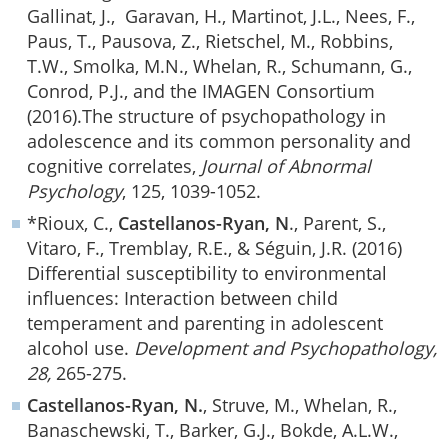
Gallinat, J., Garavan, H., Martinot, J.L., Nees, F.,
Paus, T., Pausova, Z., Rietschel, M., Robbins,
T.W., Smolka, M.N., Whelan, R., Schumann, G.,
Conrod, P.J., and the IMAGEN Consortium
(2016).The structure of psychopathology in
adolescence and its common personality and
cognitive correlates,
Journal of Abnormal
Psychology
, 125, 1039-1052.
*Rioux, C.,
Castellanos-Ryan, N
., Parent, S.,
Vitaro, F., Tremblay, R.E., & Séguin, J.R. (2016)
Differential susceptibility to environmental
influences: Interaction between child
temperament and parenting in adolescent
alcohol use.
Development and Psychopathology,
28,
265-275.
Castellanos-Ryan, N.
, Struve, M., Whelan, R.,
Banaschewski, T., Barker, G.J., Bokde, A.L.W.,