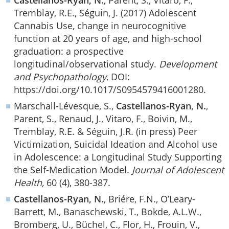
Tremblay, R.E., Séguin, J. (2017) Adolescent
Cannabis Use, change in neurocognitive
function at 20 years of age, and high-school
graduation: a prospective
longitudinal/observational study.
Development
and Psychopathology
, DOI:
https://doi.org/10.1017/S0954579416001280.
Marschall-Lévesque, S.,
Castellanos-Ryan, N.
,
Parent, S., Renaud, J., Vitaro, F., Boivin, M.,
Tremblay, R.E. & Séguin, J.R. (in press) Peer
Victimization, Suicidal Ideation and Alcohol use
in Adolescence: a Longitudinal Study Supporting
the Self-Medication Model.
Journal of Adolescent
Health,
60 (4), 380-387.
Castellanos-Ryan, N.
, Briére, F.N., O’Leary-
Barrett, M., Banaschewski, T., Bokde, A.L.W.,
Bromberg, U., Büchel, C., Flor, H., Frouin, V.,