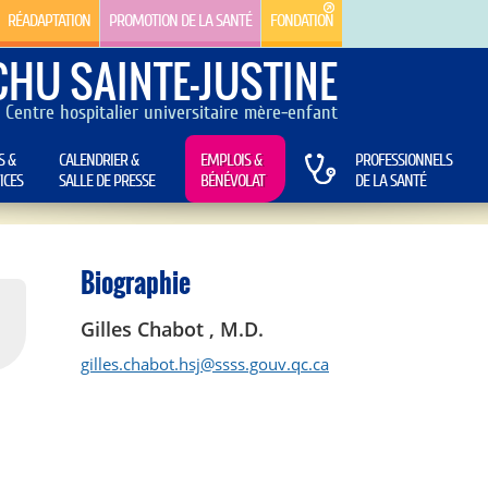
RÉADAPTATION
PROMOTION DE LA SANTÉ
FONDATION
CHU SAINTE-JUSTINE
Centre hospitalier universitaire mère-enfant
S &
CALENDRIER &
EMPLOIS &
PROFESSIONNELS
ICES
SALLE DE PRESSE
BÉNÉVOLAT
DE LA SANTÉ
Biographie
Gilles Chabot , M.D.
gilles.chabot.hsj@ssss.gouv.qc.ca