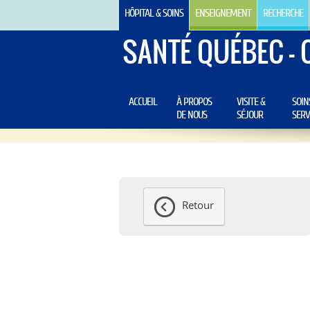
HÔPITAL & SOINS
ENSEIGNEMENT
RECHERCHE
SANTÉ QUÉBEC - 
ACCUEIL
À PROPOS
VISITE &
SOIN
DE NOUS
SÉJOUR
SERV
Retour