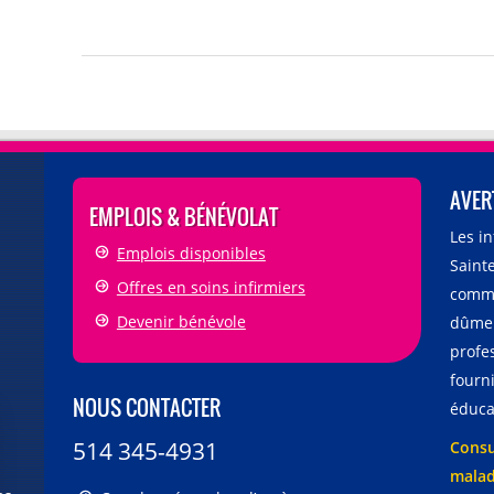
AVER
EMPLOIS & BÉNÉVOLAT
Les i
Emplois disponibles
Sainte
Offres en soins infirmiers
comme
Devenir bénévole
dûmen
profe
fourni
NOUS CONTACTER
éducat
514 345-4931
Consu
malad