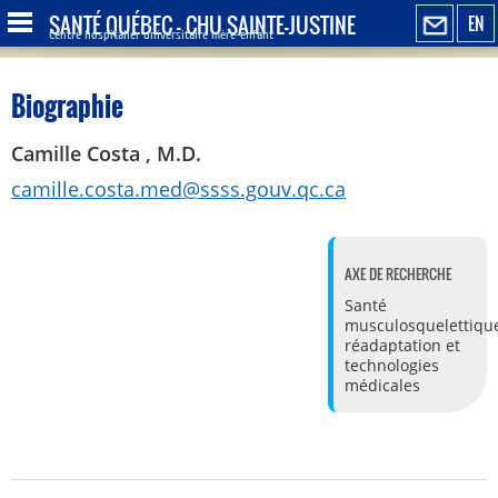
SANTÉ QUÉBEC - CHU SAINTE-JUSTINE
EN
Centre hospitalier universitaire mère-enfant
Biographie
Camille Costa , M.D.
camille.costa.med@ssss.gouv.qc.ca
AXE DE RECHERCHE
Santé
musculosquelettique
réadaptation et
technologies
médicales