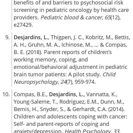
benefits of and barriers to psychosocial risk
screening in pediatric oncology by health care
providers.
Pediatric blood & cancer
,
65
(12),
e27429.
Desjardins, L.
, Thigpen, J. C., Kobritz, M., Bettis,
A. H., Gruhn, M. A., Ichinose, M., ... & Compas,
B. E. (2018). Parent reports of children’s
working memory, coping, and
emotional/behavioral adjustment in pediatric
brain tumor patients: A pilot study.
Child
Neuropsychology
,
24
(7), 959-974.
Compas, B.E.,
Desjardins, L.,
Vannatta, K.,
Young-Saleme, T., Rodriguez, E.M., Dunn, M.,
Bemis, H., Snyder, S., & Gerhardt, C.A. (2014).
Children and adolescents coping with cancer:
Self- and parent-reports of coping and
anxiety/depression.
Health Psychology, 33,