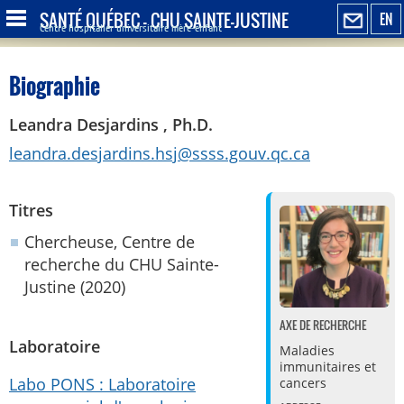
SANTÉ QUÉBEC - CHU SAINTE-JUSTINE
EN
Centre hospitalier universitaire mère-enfant
Biographie
Leandra Desjardins , Ph.D.
leandra.desjardins.hsj@ssss.gouv.qc.ca
Titres
Chercheuse, Centre de
recherche du CHU Sainte-
Justine (2020)
AXE DE RECHERCHE
Laboratoire
Maladies
immunitaires et
Labo PONS : Laboratoire
cancers