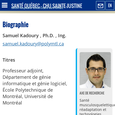
SANTÉ QUÉBEC - CHU SAINTE-JUSTINE
EN
Centre hospitalier universitaire mère-enfant
Biographie
Samuel Kadoury , Ph.D. , Ing.
samuel.kadoury@polymtl.ca
Titres
Professeur adjoint,
Département de génie
informatique et génie logiciel,
École Polytechnique de
AXE DE RECHERCHE
Montréal, Université de
Santé
Montréal
musculosquelettique
réadaptation et
technologies