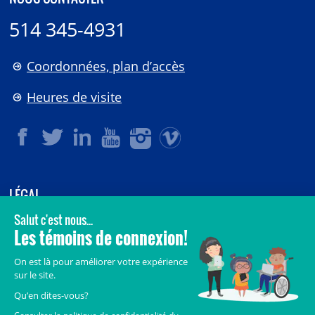
514 345-4931
Coordonnées, plan d’accès
Heures de visite
LÉGAL
© 2006-
2026
CHU Sainte-Justine.
Tous droits réservés.
Avis légaux
Confidentialité
Sécurité
Crédits
Accès aux documents des organismes publics