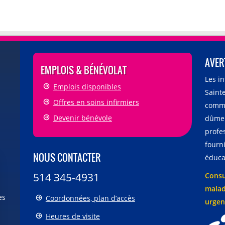
AVER
EMPLOIS & BÉNÉVOLAT
Les i
Emplois disponibles
Sainte
Offres en soins infirmiers
comme
Devenir bénévole
dûmen
profe
fourni
NOUS CONTACTER
éducat
514 345-4931
Consu
malad
es
Coordonnées, plan d’accès
urgen
Heures de visite