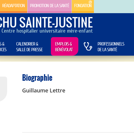
RÉADAPTATION
PROMOTION DE LA SANTÉ
FONDATION
CHU SAINTE-JUSTINE
Centre hospitalier universitaire mère-enfant
S &
CALENDRIER &
EMPLOIS &
PROFESSIONNELS
ICES
SALLE DE PRESSE
BÉNÉVOLAT
DE LA SANTÉ
Biographie
Guillaume Lettre