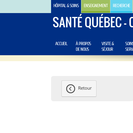
HÔPITAL & SOINS
ENSEIGNEMENT
RECHERCHE
SANTÉ QUÉBEC - 
ACCUEIL
À PROPOS
VISITE &
SOIN
DE NOUS
SÉJOUR
SERV
Retour