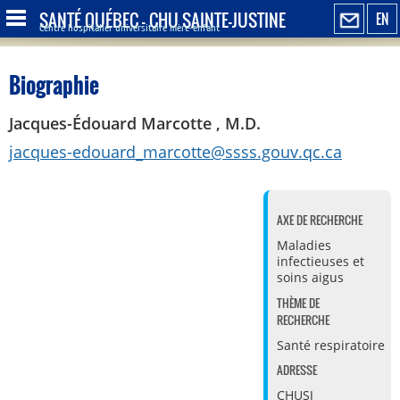
SANTÉ QUÉBEC - CHU SAINTE-JUSTINE
EN
Centre hospitalier universitaire mère-enfant
Biographie
Jacques-Édouard Marcotte , M.D.
jacques-edouard_marcotte@ssss.gouv.qc.ca
AXE DE RECHERCHE
Maladies
infectieuses et
soins aigus
THÈME DE
RECHERCHE
Santé respiratoire
ADRESSE
CHUSJ