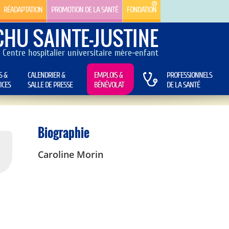
RÉADAPTATION
PROMOTION DE LA SANTÉ
FONDATION
CHU SAINTE-JUSTINE
Centre hospitalier universitaire mère-enfant
S &
CALENDRIER &
EMPLOIS &
PROFESSIONNELS
ICES
SALLE DE PRESSE
BÉNÉVOLAT
DE LA SANTÉ
Biographie
Caroline Morin