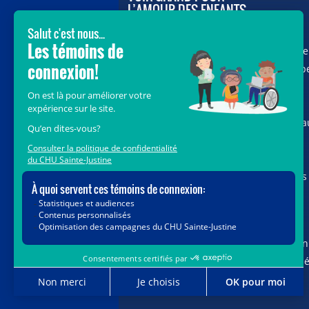
L’AMOUR DES ENFANTS
Avec le soutien de donateurs comme
vous au cœur de la campagne majeure
Voir Grand, nous conduisons les équip
soignantes vers les opportunités de la
science et des nouvelles technologies
pour que chaque enfant, où qu’il soit a
Québec, accède au savoir-faire et au
savoir-être uniques du CHU Sainte-
Justine. Ensemble, unissons nos forces
pour leur avenir.
Merci de voir grand avec nous.
Vous pouvez également faire votre don
par la poste ou par téléphone au num
1-888-235-DONS (3667)
sans frais