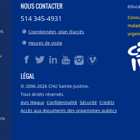
NOUS CONTACTER
éducat
514 345-4931
Consu
malad
es
Coordonnées, plan d’accès
urgen
Heures de visite
u
LÉGAL
© 2006-
2026
CHU Sainte-Justine.
Tous droits réservés.
Avis légaux
Confidentialité
Sécurité
Crédits
Accès aux documents des organismes publics
éro