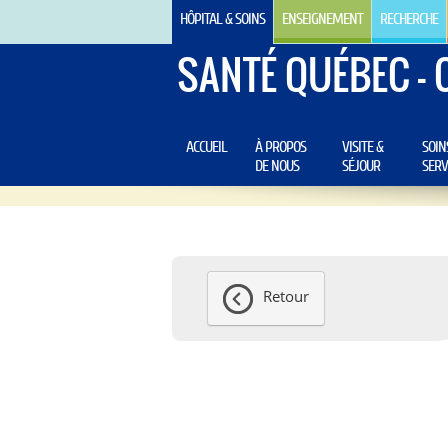
HÔPITAL & SOINS
ENSEIGNEMENT
RECHERCHE
SANTÉ QUÉBEC - 
ACCUEIL
À PROPOS
VISITE &
SOIN
DE NOUS
SÉJOUR
SERV
Retour