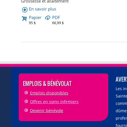
Grossesse et allaitement
En savoir plus
Papier
PDF
95 $
66,99 $
AVER
EMPLOIS & BÉNÉVOLAT
Les i
Emplois disponibles
Sainte
Offres en soins infirmiers
comme
Devenir bénévole
dûmen
profe
fourni