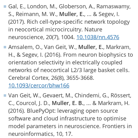
Gal, E., London, M., Globerson, A., Ramaswamy,
S., Reimann, M. W.,
Muller, E.
, ... & Segev, I.
(2017). Rich cell-type-specific network topology
in neocortical microcircuitry. Nature
neuroscience, 20(7), 1004.
10.1038/nn.4576
Amsalem, O., Van Geit, W.,
Muller, E.
, Markram,
H., & Segev, I. (2016). From neuron biophysics to
orientation selectivity in electrically coupled
networks of neocortical L2/3 large basket cells.
Cerebral Cortex, 26(8), 3655-3668.
10.1093/cercor/bhw166
Van Geit, W., Gevaert, M., Chindemi, G., Rössert,
C., Courcol, J. D.,
Muller, E. B.
, ... & Markram, H.
(2016). BluePyOpt: leveraging open source
software and cloud infrastructure to optimise
model parameters in neuroscience. Frontiers in
neuroinformatics, 10, 17.