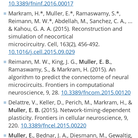
10.3389/fninf.2016.00017
Markram, H.*, Muller, E.*, Ramaswamy, S.*,
Reimann, M. W.*, Abdellah, M., Sanchez, C. A., ...
& Kahou, G. A. A. (2015). Reconstruction and
simulation of neocortical
microcircuitry. Cell, 163(2), 456-492.
10.1016/j.cell.2015.09.029
Reimann, M. W., King, J. G.,
Muller, E. B.
,
Ramaswamy, S., & Markram, H. (2015). An
algorithm to predict the connectome of neural
microcircuits. Frontiers in computational
neuroscience, 9, 28.
10.3389/fncom.2015.00120
Delattre, V., Keller, D., Perich, M., Markram, H., &
Muller, E. B.
(2015). Network-timing-dependent
plasticity. Frontiers in cellular neuroscience, 9,
220.
10.3389/fncel.2015.00220
Muller, E.
, Bednar, J. A., Diesmann, M., Gewaltig,