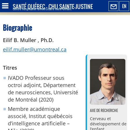
SANTÉ QUÉBEC - CHU SAINTE-JUSTINE
EN
Centre hospitalier universitaire mère-enfant
Biographie
Eilif B. Muller , Ph.D.
eilif.muller@umontreal.ca
Titres
IVADO Professeur sous
octroi adjoint, Département
de neurosciences, Université
de Montréal (2020)
Membre académique
AXE DE RECHERCHE
associé, Institut québécois
Cerveau et
d’intelligence artificielle –
développement de
l’enfant