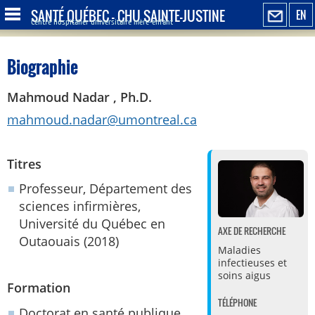
SANTÉ QUÉBEC - CHU SAINTE-JUSTINE
EN
Centre hospitalier universitaire mère-enfant
Biographie
Mahmoud Nadar , Ph.D.
mahmoud.nadar@umontreal.ca
Titres
Professeur, Département des
sciences infirmières,
Université du Québec en
AXE DE RECHERCHE
Outaouais (2018)
Maladies
infectieuses et
soins aigus
Formation
TÉLÉPHONE
Doctorat en santé publique